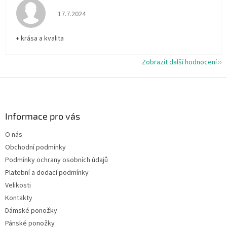
Hodnocení obchodu je 5 z 5 hvězdiček.
17.7.2024
+ krása a kvalita
Zobrazit další hodnocení
Z
á
p
a
Informace pro vás
t
O nás
í
Obchodní podmínky
Podmínky ochrany osobních údajů
Platební a dodací podmínky
Velikosti
Kontakty
Dámské ponožky
Pánské ponožky