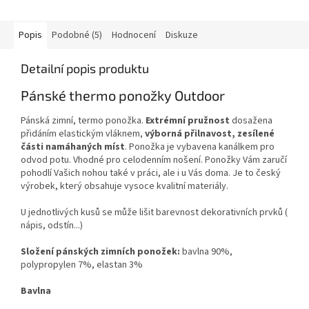
Popis
Podobné (5)
Hodnocení
Diskuze
Detailní popis produktu
Pánské thermo ponožky Outdoor
Pánská zimní, termo ponožka.
Extrémní pružnost
dosažena
přidáním elastickým vláknem,
výborná přilnavost, zesílené
části namáhaných míst
. Ponožka je vybavena kanálkem pro
odvod potu. Vhodné pro celodenním nošení. Ponožky Vám zaručí
pohodlí Vašich nohou také v práci, ale i u Vás doma. Je to český
výrobek, který obsahuje vysoce kvalitní materiály.
U jednotlivých kusů se může lišit barevnost dekorativních prvků (
nápis, odstín...)
Složení pánských zimních ponožek:
bavlna 90%,
polypropylen 7%, elastan 3%
Bavlna