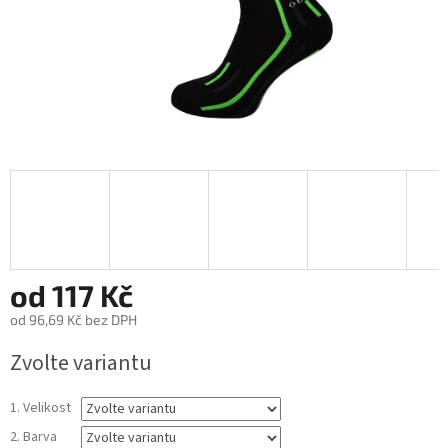
od
117 Kč
od
96,69 Kč
bez DPH
Měrná
Zvolte variantu
cena:
1. Velikost
2. Barva