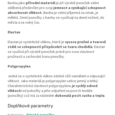
Bavlna jako
přírodní materiál
je při výrobě ponožek velmi
oblíbená především pro svoji
jemnost a vynikající schopnost
absorbovat vlhkost.
Bavlna je velmi příjemná na omak, je
měkká. Zimní ponožky z bavlny se využívají na denní nošení, do
města a na volný čas.
Elastan
Elastan je syntetické vlákno, které je
vysoce pružné a tvarově
stálé se schopností přizpůsobit se tvaru chodidla
. Elastan
se využívá při výrobě ponožek právě pro svou vlastnost
pružnosti a zachování tvaru ponožky.
Polypropylen
Jedná se o syntetické vlákno odolné vůči namáhání a odpuzující
vlhkost. Jako materiál je polypropylen velice jemný a lehký.
Charakteristická vlastnost polypropylenu
je rychlý odvod
vlhkosti
od pokožky a jeho odpaření na povrch textilie
(ponožky) což má za následek
dokonalá pocit sucha a tepla
.
Doplňkové parametry
Kategorie
:
Pánské ponožky