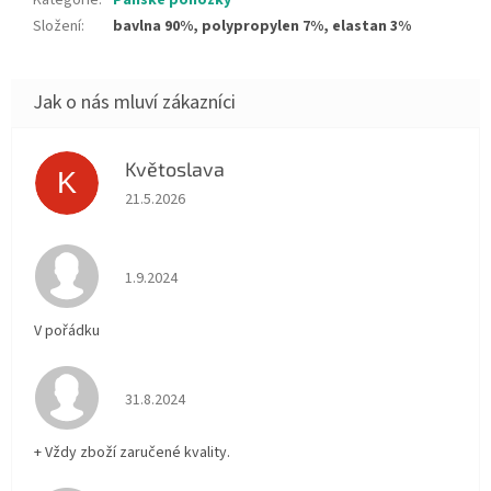
Složení
:
bavlna 90%, polypropylen 7%, elastan 3%
Květoslava
K
Hodnocení obchodu je 5 z 5 hvězdiček.
21.5.2026
Hodnocení obchodu je 5 z 5 hvězdiček.
1.9.2024
V pořádku
Hodnocení obchodu je 5 z 5 hvězdiček.
31.8.2024
+ Vždy zboží zaručené kvality.