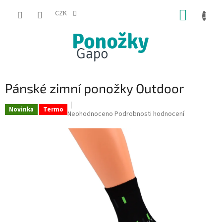
Přejít
NÁKUP
na
CZK
obsah
KOŠÍK
Pánské zimní ponožky Outdoor
Novinka
Termo
Průměrné
Neohodnoceno
Podrobnosti hodnocení
hodnocení
produktu
je
0,0
z
5
hvězdiček.