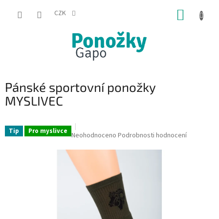
Přejít
NÁKUP
na
CZK
obsah
KOŠÍK
Pánské sportovní ponožky
MYSLIVEC
Tip
Pro myslivce
Průměrné
Neohodnoceno
Podrobnosti hodnocení
hodnocení
produktu
je
0,0
z
5
hvězdiček.