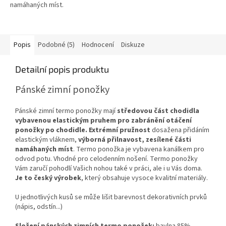
namáhaných míst.
Popis
Podobné (5)
Hodnocení
Diskuze
Detailní popis produktu
Pánské zimní ponožky
Pánské zimní termo ponožky mají
středovou část chodidla
vybavenou elastickým pruhem pro zabránění otáčení
ponožky po chodidle. Extrémní pružnost
dosažena přidáním
elastickým vláknem,
výborná přilnavost, zesílené části
namáhaných míst
. Termo ponožka je vybavena kanálkem pro
odvod potu. Vhodné pro celodenním nošení. Termo ponožky
Vám zaručí pohodlí Vašich nohou také v práci, ale i u Vás doma.
Je to český výrobek
, který obsahuje vysoce kvalitní materiály.
U jednotlivých kusů se může lišit barevnost dekorativních prvků
(nápis, odstín...)
Složení pánských zimních termo ponožek:
bavlna 85%,