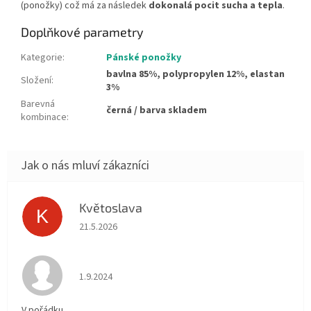
(ponožky) což má za následek
dokonalá pocit sucha a tepla
.
Doplňkové parametry
Kategorie
:
Pánské ponožky
bavlna 85%, polypropylen 12%, elastan
Složení
:
3%
Barevná
černá / barva skladem
kombinace
:
Květoslava
K
Hodnocení obchodu je 5 z 5 hvězdiček.
21.5.2026
Hodnocení obchodu je 5 z 5 hvězdiček.
1.9.2024
V pořádku