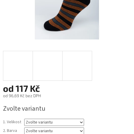
od
117 Kč
od
96,69 Kč
bez DPH
Měrná
Zvolte variantu
cena:
1. Velikost
2. Barva