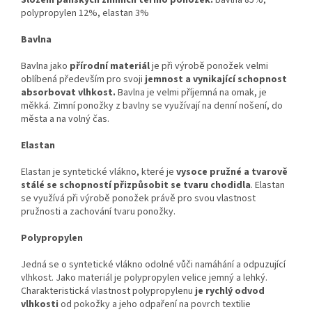
polypropylen 12%, elastan 3%
Bavlna
Bavlna jako
přírodní materiál
je při výrobě ponožek velmi
oblíbená především pro svoji
jemnost a vynikající schopnost
absorbovat vlhkost.
Bavlna je velmi příjemná na omak, je
měkká. Zimní ponožky z bavlny se využívají na denní nošení, do
města a na volný čas.
Elastan
Elastan je syntetické vlákno, které je
vysoce pružné a tvarově
stálé se schopností přizpůsobit se tvaru chodidla
. Elastan
se využívá při výrobě ponožek právě pro svou vlastnost
pružnosti a zachování tvaru ponožky.
Polypropylen
Jedná se o syntetické vlákno odolné vůči namáhání a odpuzující
vlhkost. Jako materiál je polypropylen velice jemný a lehký.
Charakteristická vlastnost polypropylenu
je rychlý odvod
vlhkosti
od pokožky a jeho odpaření na povrch textilie