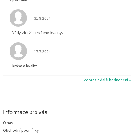
Hodnocení obchodu je 5 z 5 hvězdiček.
31.8.2024
+ Vždy zboží zaručené kvality.
Hodnocení obchodu je 5 z 5 hvězdiček.
17.7.2024
+ krása a kvalita
Zobrazit další hodnocení
Z
á
p
a
Informace pro vás
t
O nás
í
Obchodní podmínky