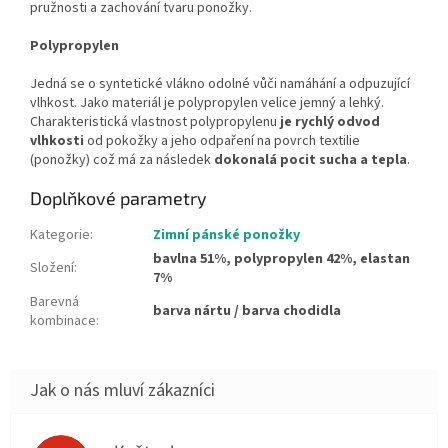
pružnosti a zachování tvaru ponožky.
Polypropylen
Jedná se o syntetické vlákno odolné vůči namáhání a odpuzující
vlhkost. Jako materiál je polypropylen velice jemný a lehký.
Charakteristická vlastnost polypropylenu
je rychlý odvod
vlhkosti
od pokožky a jeho odpaření na povrch textilie
(ponožky) což má za následek
dokonalá pocit sucha a tepla
.
Doplňkové parametry
Kategorie
:
Zimní pánské ponožky
bavlna 51%, polypropylen 42%, elastan
Složení
:
7%
Barevná
barva nártu / barva chodidla
kombinace
: