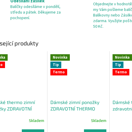
Odesílání zásilek
Objednejte v hodnotě
Balíčky odesíláme v pondělí,
my Vám pošleme balí
středu a pátek. Děkujeme za
Balíkovny nebo Zásil
pochopení.
zdarma. Využijte poš
50 Kč.
sející produkty
nka
Novinka
Novinka
mo
Tip
Tip
Termo
Termo
ké thermo zimní
Dámské zimní ponožky
Dámské 
žky ZDRAVOTNÍ
ZDRAVOTNÍ THERMO
zdravotn
HLADKÁ
NORSKÝ V
Skladem
Skladem