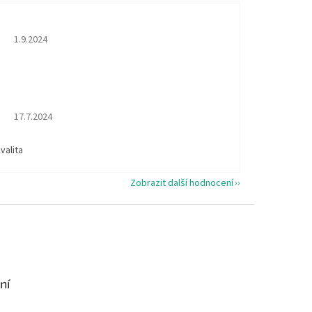
Hodnocení obchodu je 5 z 5 hvězdiček.
1.9.2024
Hodnocení obchodu je 5 z 5 hvězdiček.
17.7.2024
valita
Zobrazit další hodnocení
ní