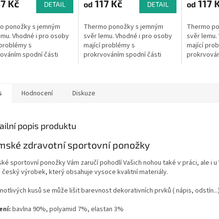
7 Kč
117 Kč
117 
od
od
DETAIL
DETAIL
o ponožky s jemným
Thermo ponožky s jemným
Thermo po
emu. Vhodné i pro osoby
svěr lemu. Vhodné i pro osoby
svěr lemu.
 problémy s
mající problémy s
mající pro
ováním spodní části
prokrvováním spodní části
prokrvován
a mající problémy s
nohou a mající problémy s
nohou a ma
ými žilami.
křečovými žilami.
křečovými 
s
Hodnocení
Diskuze
ailní popis produktu
ské zdravotní sportovní ponožky
ké sportovní ponožky Vám zaručí pohodlí Vašich nohou také v práci, ale i u
o český výrobek, který obsahuje vysoce kvalitní materiály.
notlivých kusů se může lišit barevnost dekorativních prvků ( nápis, odstín...
ení:
bavlna 90%, polyamid 7%, elastan 3%