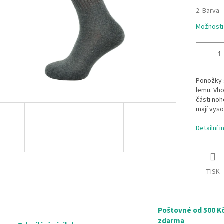
2. Barva
Možnosti
Ponožky 
lemu. Vho
části noh
mají vyso
Detailní 
TISK
Poštovné od 500 K
zdarma