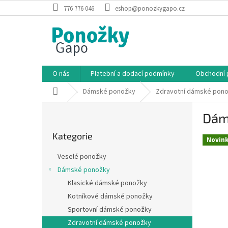
Přejít
776 776 046
eshop@ponozkygapo.cz
na
obsah
O nás
Platební a dodací podmínky
Obchodní 
Domů
Dámské ponožky
Zdravotní dámské pon
P
Dám
o
Přeskočit
s
Kategorie
kategorie
t
Novin
r
Veselé ponožky
a
Dámské ponožky
n
Klasické dámské ponožky
n
í
Kotníkové dámské ponožky
p
Sportovní dámské ponožky
a
Zdravotní dámské ponožky