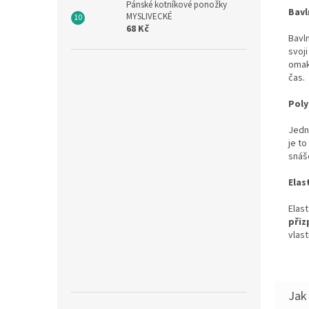
Pánské kotníkové ponožky
Bavl
MYSLIVECKÉ
68 Kč
Bavl
svoj
omak
čas.
Pol
Jedn
je t
snáš
Elas
Elast
přiz
vlas