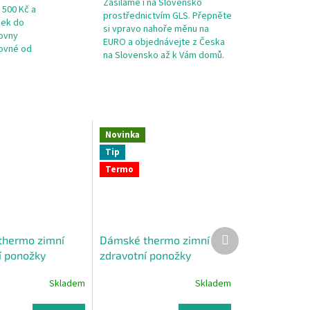
Zasíláme i na Slovensko
 500 Kč a
prostřednictvím GLS. Přepněte
ček do
si vpravo nahoře měnu na
kovny
EURO a objednávejte z Česka
tovné od
na Slovensko až k Vám domů.
Novinka
Tip
Termo
Další
thermo zimní
Dámské thermo zimní
produkt
í ponožky
zdravotní ponožky
ZOR (světlé)
NORSKÝ VZOR
Skladem
Skladem