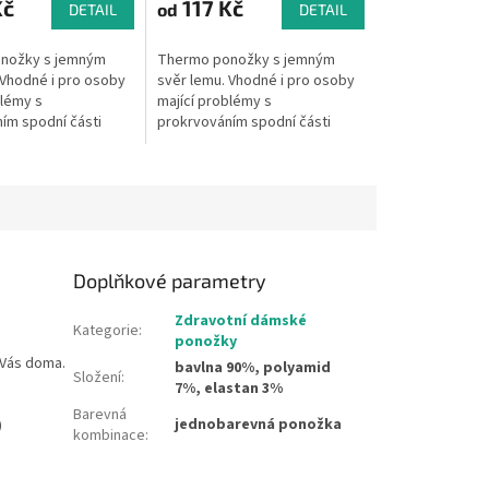
Kč
117 Kč
od
DETAIL
DETAIL
nožky s jemným
Thermo ponožky s jemným
 Vhodné i pro osoby
svěr lemu. Vhodné i pro osoby
blémy s
mající problémy s
ím spodní části
prokrvováním spodní části
jící problémy s
nohou a mající problémy s
žilami.
křečovými žilami.
Doplňkové parametry
Zdravotní dámské
Kategorie
:
ponožky
 Vás doma.
bavlna 90%, polyamid
Složení
:
7%, elastan 3%
Barevná
jednobarevná ponožka
)
kombinace
: