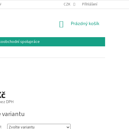
DAJŮ
PLATEBNÍ A DODACÍ PODMÍNKY
CZK
VELIKOSTI
Přihlášení
KONTAKTY
NÁKUPNÍ
Prázdný košík
KOŠÍK
koobchodní spolupráce
Kč
 bez DPH
e variantu
t