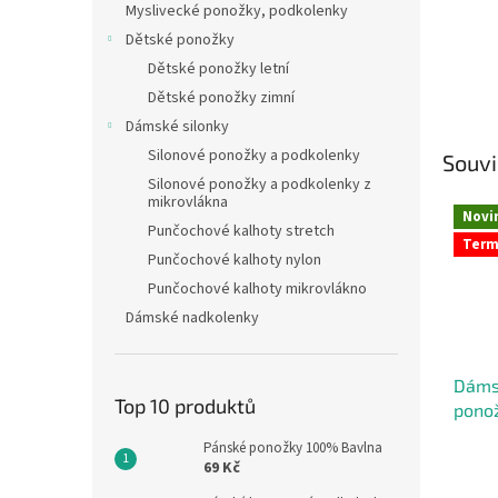
Myslivecké ponožky, podkolenky
Dětské ponožky
Dětské ponožky letní
Dětské ponožky zimní
Dámské silonky
Silonové ponožky a podkolenky
Souvi
Silonové ponožky a podkolenky z
mikrovlákna
Novi
Punčochové kalhoty stretch
Ter
Punčochové kalhoty nylon
Punčochové kalhoty mikrovlákno
Dámské nadkolenky
Dáms
Top 10 produktů
pono
GAPO
Pánské ponožky 100% Bavlna
69 Kč