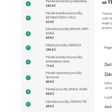
11
Pánské kompresní podkolenky
od
182 Kč
Pánské kotníkové ponožky
Therm
ANTIBAKTERIA CYKLO
svěr l
62 Kč
mající
prokrv
Dámské ponožky BAVLNA 100%
nohou 
krátká
křečov
69 Kč
Dětské ponožky OBRÁZEK
Popi
295 Kč
Pánské kotníkové ponožky
Antibakteria Silver
Det
77 Kč
Pánské zdravotní ponožky
Dám
Sportovní
80 Kč
Dáms
Je t
Pánské ponožky Stretch JEANS
69 Kč
U jed
Dámské ponožky ZDRAVOTNÍ
68 Kč
Slož