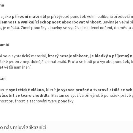
na
na jako
přírodní materiál
je při výrobě ponožek velmi oblíbená především
i
jemnost a vynikající schopnost absorbovat vlhkost
. Bavlna je velmi 
, je měkká. Zimní ponožky z bavlny se využívají na denní nošení, do města 
yamid
á se o syntetický materiál,
který nesaje vlhkost, je hladký a příjemný 
o také jeden z nejodolnějších materiálů. Proto se hodí pro výrobu ponožek, 
et větší namáhání.
tan
an je
syntetické vlákno
, které
je vysoce pružné a tvarově stálé se sc
působit se tvaru chodidla
. Elastan se využívá při výrobě ponožek právě
tnost pružnosti a zachování tvaru ponožky.