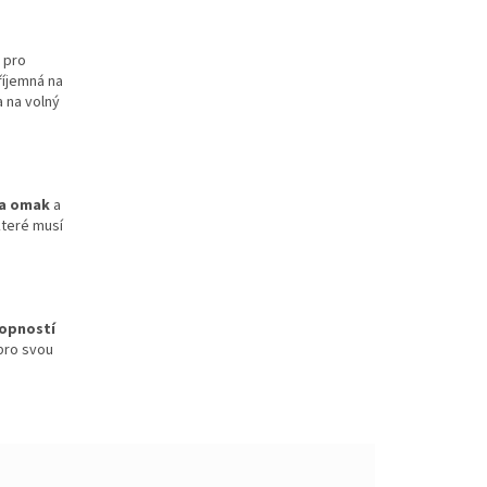
 pro
příjemná na
a na volný
na omak
a
které musí
hopností
 pro svou