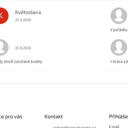
Květoslava
K
Hodnocení obchodu je 5 z 5 hvězdiček.
21.5.2026
V pořádku
Hodnocení obchodu je 5 z 5 hvězdiček.
31.8.2024
dy zboží zaručené kvality.
+ krása a k
e pro vás
Kontakt
Přihláše
E-mail
eshop
@
ponozkygapo.cz