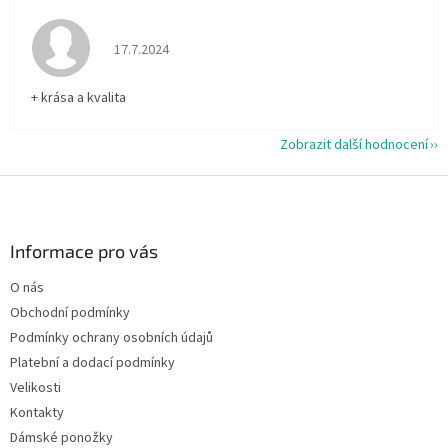
Hodnocení obchodu je 5 z 5 hvězdiček.
17.7.2024
+ krása a kvalita
Zobrazit další hodnocení
Z
á
p
a
Informace pro vás
t
O nás
í
Obchodní podmínky
Podmínky ochrany osobních údajů
Platební a dodací podmínky
Velikosti
Kontakty
Dámské ponožky