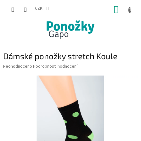
Přejít
NÁKUP
na
CZK
obsah
KOŠÍK
Dámské ponožky stretch Koule
Průměrné
Neohodnoceno
Podrobnosti hodnocení
hodnocení
produktu
je
0,0
z
5
hvězdiček.