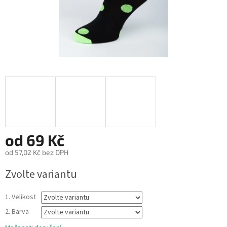
od
69 Kč
od
57,02 Kč
bez DPH
Měrná
Zvolte variantu
cena:
1. Velikost
2. Barva