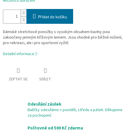
Možnosti doručení
Přidat do košíku
Dámské stretchové ponožky s vysokým obsahem bavlny jsou
zakončeny jemným křížovým lemem. Jsou vhodné pro běžné nošení,
pro rekreaci, ale i pro sportovní vyžití.
Detailní informace
ZEPTAT SE
SDÍLET
Odesílání zásilek
Balíčky odesíláme v pondělí, středu a pátek. Děkujeme
za pochopení.
Poštovné od 500 Kč zdarma