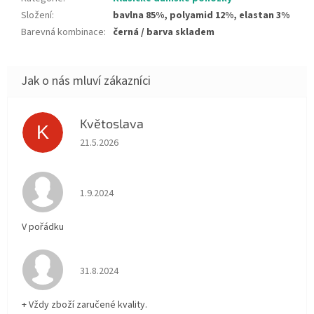
Složení
:
bavlna 85%, polyamid 12%, elastan 3%
Barevná kombinace
:
černá / barva skladem
Květoslava
K
Hodnocení obchodu je 5 z 5 hvězdiček.
21.5.2026
Hodnocení obchodu je 5 z 5 hvězdiček.
1.9.2024
V pořádku
Hodnocení obchodu je 5 z 5 hvězdiček.
31.8.2024
+ Vždy zboží zaručené kvality.