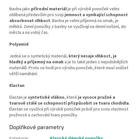
Bavlna jako
přírodní materiál
je při výrobě ponožek velmi
oblíbená především pro svoji
jemnost a vynikající schopnost
absorbovat vlhkost
. Bavlna je velmi příjemná na omak, je
měkká. Zimní ponožky z bavlny se využívají na denní nošení, do
města a na volný čas.
Polyamid
Jedná se o syntetický materiál,
který nesaje vlhkost, je
hladký a příjemný na omak
a je to také jeden z nejodolnějších
materiálů. Proto se hodí pro výrobu ponožek, které musí snášet
větší namáhání.
Elastan
Elastan je
syntetické vlákno
, které
je vysoce pružné a
tvarově stálé se schopností přizpůsobit se tvaru chodidla
.
Elastan se využívá při výrobě ponožek právě pro svou vlastnost
pružnosti a zachování tvaru ponožky.
Doplňkové parametry
Kategorie
:
Klasické dámské ponožky