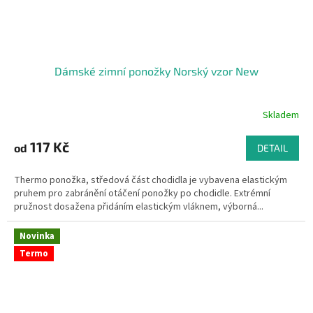
Dámské zimní ponožky Norský vzor New
Skladem
117 Kč
od
DETAIL
Thermo ponožka, středová část chodidla je vybavena elastickým
pruhem pro zabránění otáčení ponožky po chodidle. Extrémní
pružnost dosažena přidáním elastickým vláknem, výborná...
Novinka
Termo