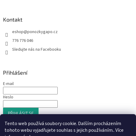
Kontakt
eshop
@
ponozkygapo.cz
776 776 046
Sledujte nás na Facebooku
Přihlášení
E-mail
Heslo
PŘIHLÁSIT SE
Nová registrace
Zapomenuté heslo
Tento web používá soubory cookie. Dalším procházením
tohoto webu vyjadřujete souhlas s jejich používáním.. Více