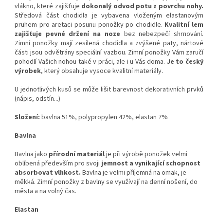
vlákno, které zajišťuje
dokonalý odvod potu z povrchu nohy.
Středová část chodidla je vybavena vloženým elastanovým
pruhem pro aretaci posunu ponožky po chodidle.
Kvalitní lem
zajišťuje pevné držení na noze
bez nebezpečí shrnování.
Zimní ponožky mají zesílená chodidla a zvýšené paty, nártové
části jsou odvětrány speciální vazbou. Zimní ponožky Vám zaručí
pohodlí Vašich nohou také v práci, ale i u Vás doma.
Je to český
výrobek
, který obsahuje vysoce kvalitní materiály.
U jednotlivých kusů se může lišit barevnost dekorativních prvků
(nápis, odstín...)
Složení:
bavlna 51%, polypropylen 42%, elastan 7%
Bavlna
Bavlna jako
přírodní materiál
je při výrobě ponožek velmi
oblíbená především pro svoji
jemnost a vynikající schopnost
absorbovat vlhkost.
Bavlna je velmi příjemná na omak, je
měkká. Zimní ponožky z bavlny se využívají na denní nošení, do
města a na volný čas.
Elastan