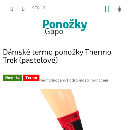
Přejít
NÁKUP
na
CZK
obsah
KOŠÍK
Dámské termo ponožky Thermo
Trek (pastelové)
Novinka
Termo
Průměrné
Neohodnoceno
Podrobnosti hodnocení
hodnocení
produktu
je
0,0
z
5
hvězdiček.