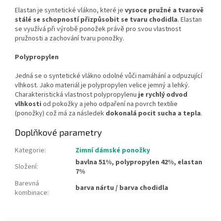
Elastan je syntetické vlákno, které je
vysoce pružné a tvarově
stálé se schopností přizpůsobit se tvaru chodidla
. Elastan
se využívá při výrobě ponožek právě pro svou vlastnost
pružnosti a zachování tvaru ponožky.
Polypropylen
Jedná se o syntetické vlákno odolné vůči namáhání a odpuzující
vlhkost. Jako materiál je polypropylen velice jemný a lehký.
Charakteristická vlastnost polypropylenu
je rychlý odvod
vlhkosti
od pokožky a jeho odpaření na povrch textilie
(ponožky) což má za následek
dokonalá pocit sucha a tepla
.
Doplňkové parametry
Kategorie
:
Zimní dámské ponožky
bavlna 51%, polypropylen 42%, elastan
Složení
:
7%
Barevná
barva nártu / barva chodidla
kombinace
: