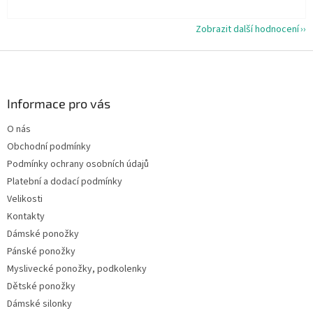
Zobrazit další hodnocení
Z
á
p
a
Informace pro vás
t
O nás
í
Obchodní podmínky
Podmínky ochrany osobních údajů
Platební a dodací podmínky
Velikosti
Kontakty
Dámské ponožky
Pánské ponožky
Myslivecké ponožky, podkolenky
Dětské ponožky
Dámské silonky