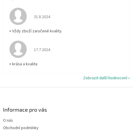
Hodnocení obchodu je 5 z 5 hvězdiček.
31.8.2024
+ Vždy zboží zaručené kvality.
Hodnocení obchodu je 5 z 5 hvězdiček.
17.7.2024
+ krása a kvalita
Zobrazit další hodnocení
Z
á
p
a
Informace pro vás
t
O nás
í
Obchodní podmínky