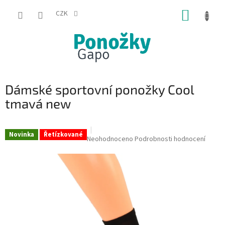
Přejít
NÁKUP
na
CZK
obsah
KOŠÍK
Dámské sportovní ponožky Cool
tmavá new
Novinka
Řetízkované
Průměrné
Neohodnoceno
Podrobnosti hodnocení
hodnocení
produktu
je
0,0
z
5
hvězdiček.