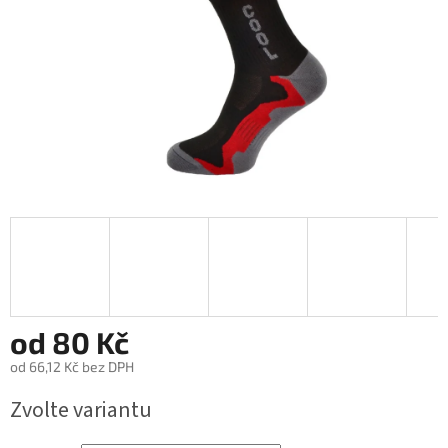
od
80 Kč
od
66,12 Kč
bez DPH
Měrná
Zvolte variantu
cena: