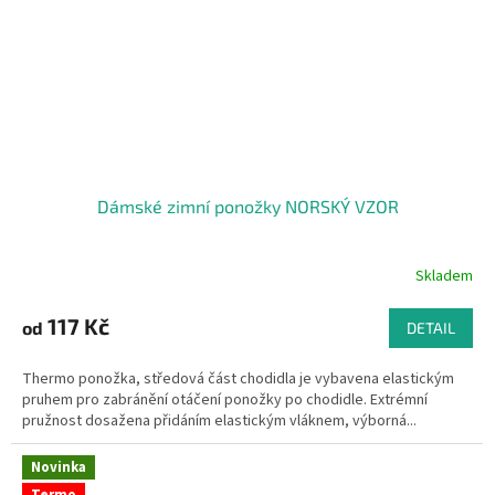
Dámské zimní ponožky NORSKÝ VZOR
Skladem
117 Kč
od
DETAIL
Thermo ponožka, středová část chodidla je vybavena elastickým
pruhem pro zabránění otáčení ponožky po chodidle. Extrémní
pružnost dosažena přidáním elastickým vláknem, výborná...
Novinka