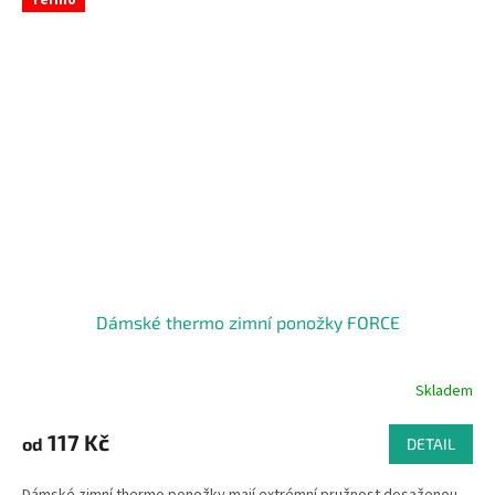
Termo
Dámské thermo zimní ponožky FORCE
Skladem
117 Kč
od
DETAIL
Dámské zimní thermo ponožky mají extrémní pružnost dosaženou