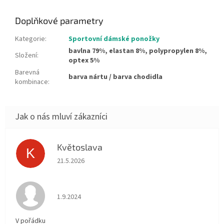
Doplňkové parametry
Kategorie
:
Sportovní dámské ponožky
bavlna 79%, elastan 8%, polypropylen 8%,
Složení
:
optex 5%
Barevná
barva nártu / barva chodidla
kombinace
:
Květoslava
K
Hodnocení obchodu je 5 z 5 hvězdiček.
21.5.2026
Hodnocení obchodu je 5 z 5 hvězdiček.
1.9.2024
V pořádku