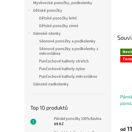
Myslivecké ponožky, podkolenky
Dětské ponožky
Dětské ponožky letní
Dětské ponožky zimní
Dámské silonky
Souvi
Silonové ponožky a podkolenky
Silonové ponožky a podkolenky z
Novi
mikrovlákna
Ter
Punčochové kalhoty stretch
Punčochové kalhoty nylon
Punčochové kalhoty mikrovlákno
Dámské nadkolenky
Pánsk
pono
Top 10 produktů
Pánské ponožky 100% Bavlna
69 Kč
11
od