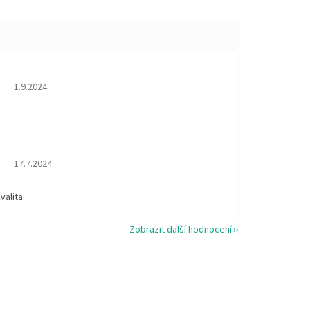
Hodnocení obchodu je 5 z 5 hvězdiček.
1.9.2024
Hodnocení obchodu je 5 z 5 hvězdiček.
17.7.2024
valita
Zobrazit další hodnocení