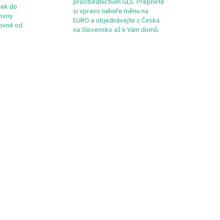
prostřednictvím GLS. Přepněte
ček do
si vpravo nahoře měnu na
kovny
EURO a objednávejte z Česka
tovné od
na Slovensko až k Vám domů.