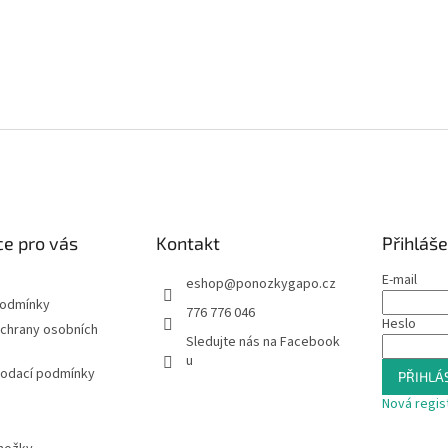
e pro vás
Kontakt
Přihláše
E-mail
eshop
@
ponozkygapo.cz
podmínky
776 776 046
Heslo
chrany osobních
Sledujte nás na Facebook
u
dodací podmínky
PŘIHLÁS
Nová regis