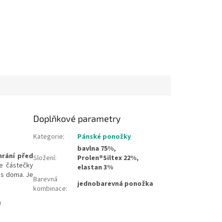
Doplňkové parametry
Kategorie
:
Pánské ponožky
bavlna 75%,
hrání před
Složení
:
Prolen®Siltex 22%,
e částečky
elastan 3%
Vás doma. Je
Barevná
jednobarevná ponožka
kombinace
:
)