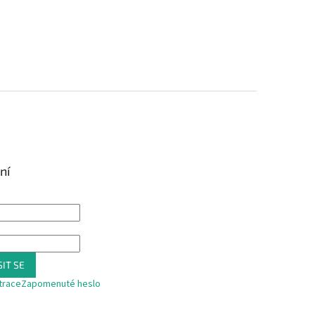
ní
IT SE
trace
Zapomenuté heslo