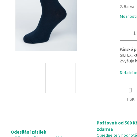
2. Barva
Možnosti
Pánské p
SILTEX, k
Zvyšuje h
Detailní 
TISK
Poštovné od 500 K
zdarma
Odesílání zásilek
Objednejte v hodnotě