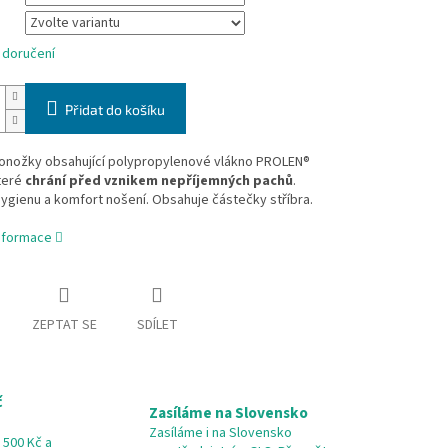
 doručení
Přidat do košíku
onožky obsahující polypropylenové vlákno PROLEN®
teré
chrání před vznikem nepříjemných pachů
.
ygienu a komfort nošení. Obsahuje částečky stříbra.
informace
ZEPTAT SE
SDÍLET
č
Zasíláme na Slovensko
Zasíláme i na Slovensko
 500 Kč a