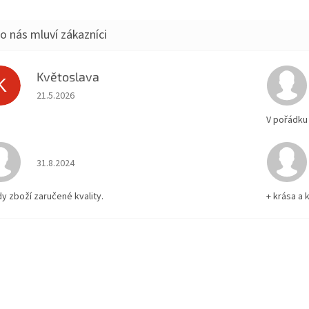
Květoslava
K
Hodnocení obchodu je 5 z 5 hvězdiček.
21.5.2026
V pořádku
Hodnocení obchodu je 5 z 5 hvězdiček.
31.8.2024
dy zboží zaručené kvality.
+ krása a k