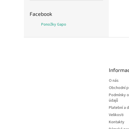
Facebook
Ponožky Gapo
Z
á
p
a
t
Informac
í
O nás
Obchodní 
Podmínky o
údajů
Platební a 
Velikosti
Kontakty