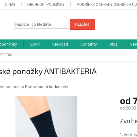
O NÁS
OBCHODNÍ PODMÍNKY
PODMÍNKY OCHRANY OSOBNÍCH Ú
HLEDAT
podmínky
GDPR
Velikosti
Kontakty
Blog
Vel
KTERIA
ské ponožky ANTIBAKTERIA
růměrné
eohodnoceno
Podrobnosti hodnocení
odnocení
od
7
roduktu
od
60,33
0
Měrná
Zvolt
cena:
ězdiček.
1. Velikos