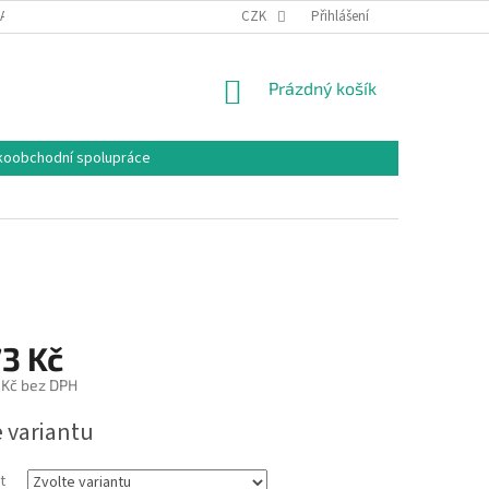
DAJŮ
PLATEBNÍ A DODACÍ PODMÍNKY
CZK
VELIKOSTI
Přihlášení
KONTAKTY
NÁKUPNÍ
Prázdný košík
KOŠÍK
koobchodní spolupráce
3 Kč
 Kč
bez DPH
e variantu
t