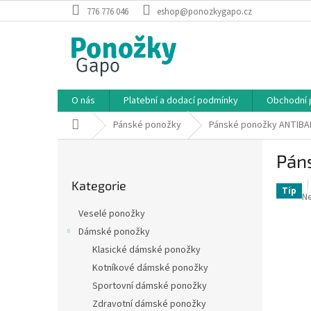
Přejít
776 776 046
eshop@ponozkygapo.cz
na
obsah
O nás
Platební a dodací podmínky
Obchodní 
Domů
Pánské ponožky
Pánské ponožky ANTIBA
P
Pán
o
Přeskočit
s
Kategorie
kategorie
t
Tip
P
N
r
h
Veselé ponožky
a
p
Dámské ponožky
je
n
0,
Klasické dámské ponožky
n
z
í
Kotníkové dámské ponožky
5
p
Sportovní dámské ponožky
hv
a
Zdravotní dámské ponožky