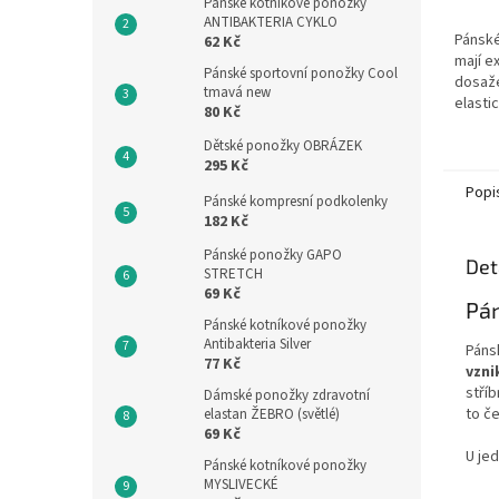
Pánské kotníkové ponožky
ANTIBAKTERIA CYKLO
Pánsk
62 Kč
mají e
Pánské sportovní ponožky Cool
dosaž
tmavá new
elasti
80 Kč
přilna
namáha
Dětské ponožky OBRÁZEK
295 Kč
Popi
Pánské kompresní podkolenky
182 Kč
Pánské ponožky GAPO
Det
STRETCH
69 Kč
Pá
Pánské kotníkové ponožky
Antibakteria Silver
Páns
77 Kč
vzni
stří
Dámské ponožky zdravotní
to č
elastan ŽEBRO (světlé)
69 Kč
U jed
Pánské kotníkové ponožky
MYSLIVECKÉ