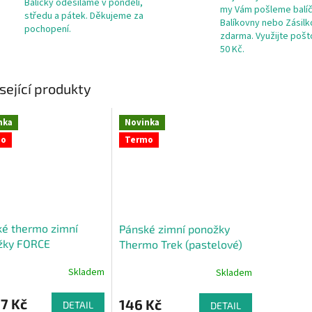
Balíčky odesíláme v pondělí,
my Vám pošleme balí
středu a pátek. Děkujeme za
Balíkovny nebo Zásil
pochopení.
zdarma. Využijte poš
50 Kč.
sející produkty
nka
Novinka
mo
Termo
é thermo zimní
Pánské zimní ponožky
žky FORCE
Thermo Trek (pastelové)
Skladem
Skladem
7 Kč
146 Kč
DETAIL
DETAIL