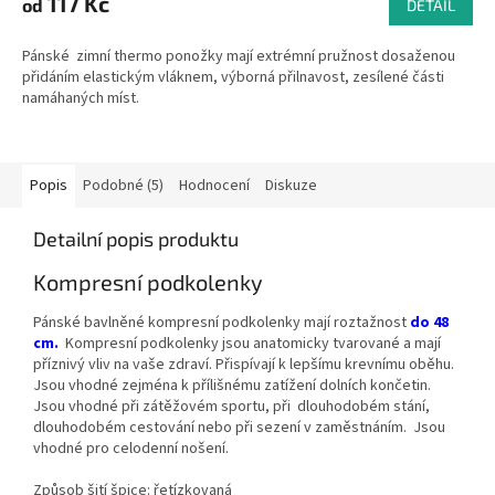
117 Kč
od
DETAIL
Pánské zimní thermo ponožky mají extrémní pružnost dosaženou
přidáním elastickým vláknem, výborná přilnavost, zesílené části
namáhaných míst.
Popis
Podobné (5)
Hodnocení
Diskuze
Detailní popis produktu
Kompresní podkolenky
Pánské bavlněné kompresní podkolenky mají roztažnost
do 48
cm.
Kompresní podkolenky jsou anatomicky tvarované a mají
příznivý vliv na vaše zdraví. Přispívají k lepšímu krevnímu oběhu.
Jsou vhodné zejména k přílišnému zatížení dolních končetin.
Jsou vhodné při zátěžovém sportu, při dlouhodobém stání,
dlouhodobém cestování nebo při sezení v zaměstnáním. Jsou
vhodné pro celodenní nošení.
Způsob šití špice: řetízkovaná