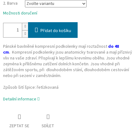
2. Barva
Možnosti doručení
Přidat do košíku
Pánské bavlněné kompresní podkolenky mají roztažnost
do 48
cm
.
Kompresní podkolenky jsou anatomicky tvarované a mají příznivý
vliv na vaše zdraví. Přispívají k lepšímu krevnímu oběhu. Jsou vhodné
zejména k přílišnému zatížení dolních končetin. Jsou vhodné při
zátěžovém sportu, při dlouhodobém stání, dlouhodobém cestování
nebo při sezení v zaměstnáním.
Způsob šití špice: řetízkovaná
Detailní informace
ZEPTAT SE
SDÍLET