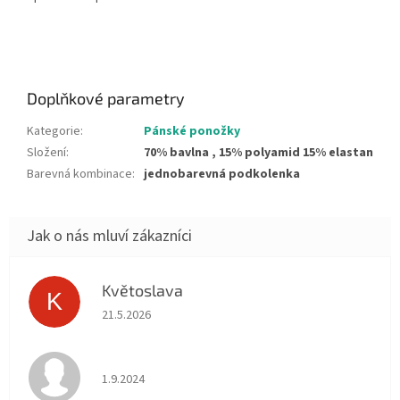
Doplňkové parametry
Kategorie
:
Pánské ponožky
Složení
:
70% bavlna , 15% polyamid 15% elastan
Barevná kombinace
:
jednobarevná podkolenka
Květoslava
K
Hodnocení obchodu je 5 z 5 hvězdiček.
21.5.2026
Hodnocení obchodu je 5 z 5 hvězdiček.
1.9.2024