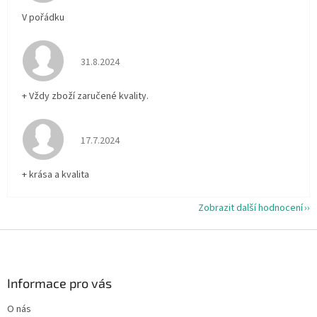
V pořádku
Hodnocení obchodu je 5 z 5 hvězdiček.
31.8.2024
+ Vždy zboží zaručené kvality.
Hodnocení obchodu je 5 z 5 hvězdiček.
17.7.2024
+ krása a kvalita
Zobrazit další hodnocení
Z
á
p
a
Informace pro vás
t
O nás
í