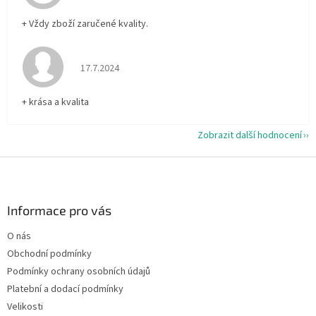
+ Vždy zboží zaručené kvality.
Hodnocení obchodu je 5 z 5 hvězdiček.
17.7.2024
+ krása a kvalita
Zobrazit další hodnocení
Z
á
p
a
Informace pro vás
t
O nás
í
Obchodní podmínky
Podmínky ochrany osobních údajů
Platební a dodací podmínky
Velikosti