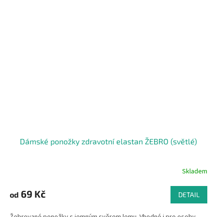
Dámské ponožky zdravotní elastan ŽEBRO (světlé)
Skladem
69 Kč
od
DETAIL
Žebrované ponožky s jemným svěrem lemu. Vhodné i pro osoby