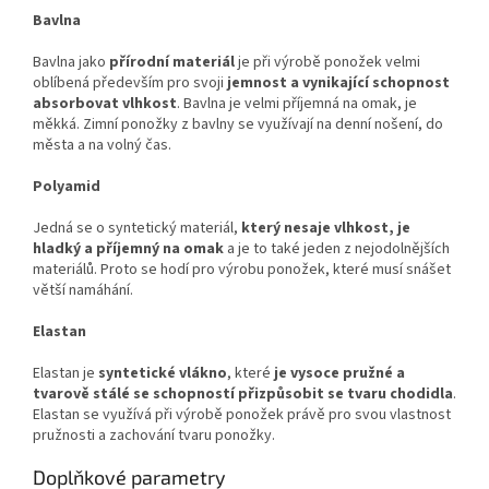
Bavlna
Bavlna jako
přírodní materiál
je při výrobě ponožek velmi
oblíbená především pro svoji
jemnost a vynikající schopnost
absorbovat vlhkost
. Bavlna je velmi příjemná na omak, je
měkká. Zimní ponožky z bavlny se využívají na denní nošení, do
města a na volný čas.
Polyamid
Jedná se o syntetický materiál,
který nesaje vlhkost, je
hladký a příjemný na omak
a je to také jeden z nejodolnějších
materiálů. Proto se hodí pro výrobu ponožek, které musí snášet
větší namáhání.
Elastan
Elastan je
syntetické vlákno
, které
je vysoce pružné a
tvarově stálé se schopností přizpůsobit se tvaru chodidla
.
Elastan se využívá při výrobě ponožek právě pro svou vlastnost
pružnosti a zachování tvaru ponožky.
Doplňkové parametry