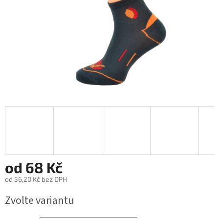
od
68 Kč
od
56,20 Kč
bez DPH
Měrná
Zvolte variantu
cena: