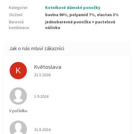
Kategorie
:
Kotníkové dámské ponožky
Složení
:
bavlna 90%, polyamid 7%, elastan 3%
Barevná
jednobarevná ponožka + pastelová
kombinace
:
nášivka
Květoslava
K
Hodnocení obchodu je 5 z 5 hvězdiček.
21.5.2026
Hodnocení obchodu je 5 z 5 hvězdiček.
1.9.2024
V pořádku
Hodnocení obchodu je 5 z 5 hvězdiček.
31.8.2024