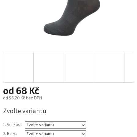
od
68 Kč
od
56,20 Kč
bez DPH
Měrná
Zvolte variantu
cena:
1. Velikost
2. Barva