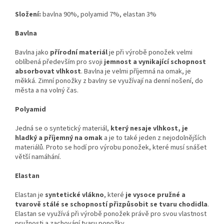
Složení:
bavlna 90%, polyamid 7%, elastan 3%
Bavlna
Bavlna jako
přírodní materiál
je při výrobě ponožek velmi
oblíbená především pro svoji
jemnost a vynikající schopnost
absorbovat vlhkost
. Bavlna je velmi příjemná na omak, je
měkká. Zimní ponožky z bavlny se využívají na denní nošení, do
města a na volný čas.
Polyamid
Jedná se o syntetický materiál,
který nesaje vlhkost, je
hladký a příjemný na omak
a je to také jeden z nejodolnějších
materiálů. Proto se hodí pro výrobu ponožek, které musí snášet
větší namáhání.
Elastan
Elastan je
syntetické vlákno
, které
je vysoce pružné a
tvarově stálé se schopností přizpůsobit se tvaru chodidla
.
Elastan se využívá při výrobě ponožek právě pro svou vlastnost
pružnosti a zachování tvaru ponožky.