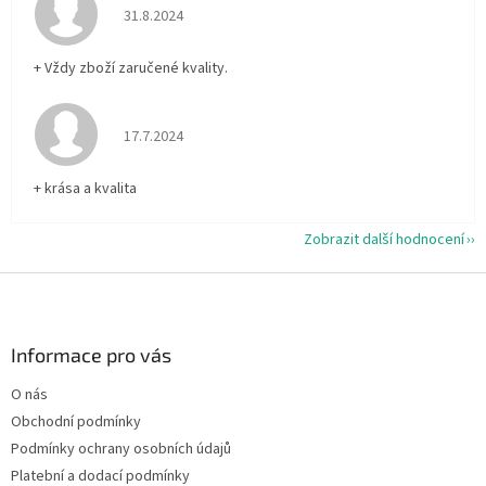
Hodnocení obchodu je 5 z 5 hvězdiček.
31.8.2024
+ Vždy zboží zaručené kvality.
Hodnocení obchodu je 5 z 5 hvězdiček.
17.7.2024
+ krása a kvalita
Zobrazit další hodnocení
Z
á
p
a
Informace pro vás
t
O nás
í
Obchodní podmínky
Podmínky ochrany osobních údajů
Platební a dodací podmínky