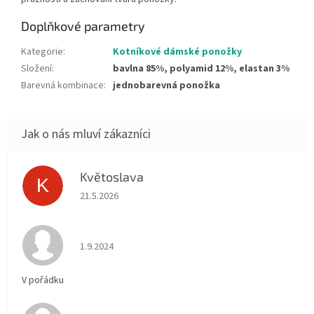
Doplňkové parametry
Kategorie
:
Kotníkové dámské ponožky
Složení
:
bavlna 85%, polyamid 12%, elastan 3%
Barevná kombinace
:
jednobarevná ponožka
Květoslava
K
Hodnocení obchodu je 5 z 5 hvězdiček.
21.5.2026
Hodnocení obchodu je 5 z 5 hvězdiček.
1.9.2024
V pořádku