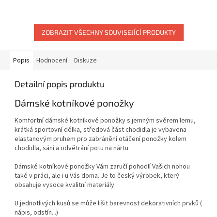
ZOBRAZIT VŠECHNY SOUVISEJÍCÍ PRODUKTY
Popis
Hodnocení
Diskuze
Detailní popis produktu
Dámské kotníkové ponožky
Komfortní dámské kotníkové ponožky s jemným svěrem lemu,
krátká sportovní délka, středová část chodidla je vybavena
elastanovým pruhem pro zabránění otáčení ponožky kolem
chodidla, sání a odvětrání potu na nártu.
Dámské kotníkové ponožky Vám zaručí pohodlí Vašich nohou
také v práci, ale i u Vás doma. Je to český výrobek, který
obsahuje vysoce kvalitní materiály.
U jednotlivých kusů se může lišit barevnost dekorativních prvků (
nápis, odstín...)