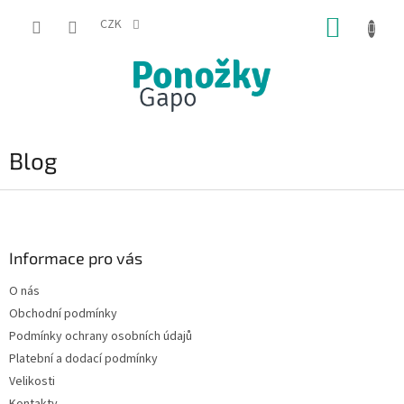
Přejít
NÁKUP
na
CZK
obsah
KOŠÍK
Blog
Z
á
p
a
Informace pro vás
t
O nás
í
Obchodní podmínky
Podmínky ochrany osobních údajů
Platební a dodací podmínky
Velikosti
Kontakty